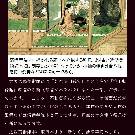
大阪逸翁美術館には『証空絵詞残欠』という名で『泣不動
縁起』絵巻の断簡（絵巻がバラバラになった一部）が伝わっ
ています。「苦しみ、不動尊像にすがる証空」の場面だけが
残っているのですが、比較してみると、建物の向きや人物の
配置などは清浄華院本と同じですが、証空に付き添う稚児は
小僧になってます。
逸翁美術館本は東博本よりは新しく、清浄華院本より古