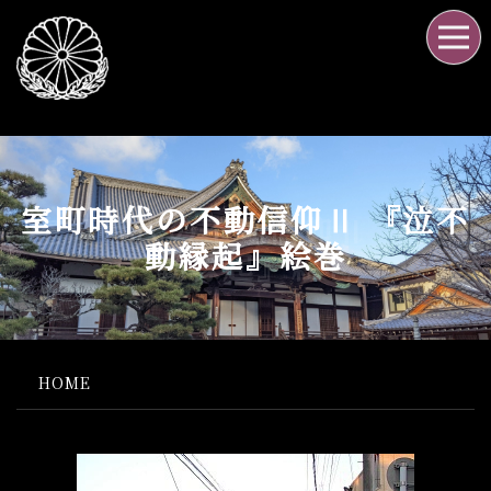
室町時代の不動信仰Ⅱ 『泣不
動縁起』絵巻
HOME