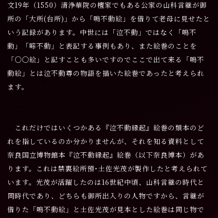
文19年（1550）清浄華院の檀家でもある公家の山科言継が御
所の「大所(台所)」から「鳴不動絵」を借りて老母に見せたと
いう記録があります。中世には「泣不動」ではなく「鳴不
動」「啼不動」と表記する事例もあり、また絵巻のことを
「○○絵」と記すことも多いですのでここで出て来る「鳴不
動絵」とは泣不動尊の物語を描いた絵巻であったと考えられ
ます。
これだけではいくつかある『泣不動縁起』絵巻の類本のど
れを指しているのか分かりませんが、それを知る資料として
奈良国立博物館本『泣不動縁起』絵巻（以下奈良博本）があ
ります。これは禁裏絵所預･土佐光茂が製作したと考えられて
います。光茂が活躍したのは16世紀中頃、山科言継の時代と
同時代であり、どちらも御所出入りの人物ですから、言継が
借りた「鳴不動絵」と土佐光茂が見本とした絵巻は同じ物で