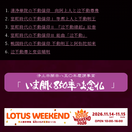
清浄華院の不動信仰 向阿上人と泣不動尊像
室町時代の不動信仰Ⅰ 等凞上人と不動明王
室町時代の不動信仰Ⅱ 『泣不動縁起』絵巻
室町時代の不動信仰Ⅲ 能曲「泣不動」
戦国時代の不動信仰 不動明王と阿弥陀如来
泣不動尊と安倍晴明