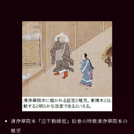
清浄華院本『泣不動縁起』絵巻の特徴
清浄華院本の
稚児