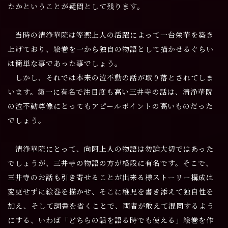
たかということが疑問として残ります。
当時の清浄華院は等凞上人の活躍によって一台栄華を築き
上げており、絵巻を一から独自の物語として描かせるぐらい
は簡単な事であった事でしょう。
しかし、それでは本来の泣不動の話が取り落とされてしま
います。第一に有名で注目度も高い三井寺の話は、清浄華院
の泣不動尊像にとってもアピールポイントの高いものだった
でしょう。
清浄華院にとって、向阿上人の物語は勿論大切ではあった
でしょうが、三井寺の物語の方が格段に有名です。そこで、
三井寺のお話も引き寄せることが出来る様ストーリー構成は
変更せずに絵巻を描かせ、そこに稚児を書き添えて独自性を
加え、そして詞書を省くことで、両者が敢えて混同するよう
にする、いわば「どちらの話を語る時でも使える」絵巻を作